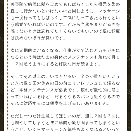
美容院で綺麗に髪を染めてもしばらくしたら根元を染め
直しに行かないといけないのと同じように、マッサージ
も一度行ってもしばらくして気になってきたら行くとい
う感覚でいればいいのです。だから当然あまりだるさを
感じないときは忘れてた！くらいでもいいので逆に頻度
は決めないほうが良いです。
次に定期的にだるくなる、仕事が立て込むとガチガチに
なるという時はたまの身体のメンテナンスも兼ねて月１
～２回通うようにすると好調な日が続きます。
そしてそれ以上の、いつもだるい、全身が重たいという
ときは週１回お休みの日の前にリフレッシュして帰るな
ど、本格メンテナンスが必要です。疲れが慢性的に溜ま
っていればいるほど、だるくなるスパンも短くなるので
それに対応するには頻度を上げるしかありません。
ただし一つだけ注意してほしいのが、週に２回も３回に
も増やしてしまうと逆に筋肉が凝り固まってしまうとい
うこと。いくらマッサージが気持ちよくなれるといって